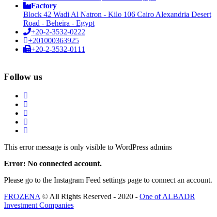
Factory
Block 42 Wadi Al Natron - Kilo 106 Cairo Alexandria Desert
Road - Beheira - Egypt
+20-2-3532-0222
+201000363925
+20-2-3532-0111
Follow us
This error message is only visible to WordPress admins
Error: No connected account.
Please go to the Instagram Feed settings page to connect an account.
FROZENA
© All Rights Reserved - 2020 -
One of ALBADR
Investment Companies