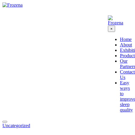
×
Home
About
Exhibit
Product
Our
Partner
Contact
Us
Easy
ways
to
improv
sleep
quality
Uncategorized