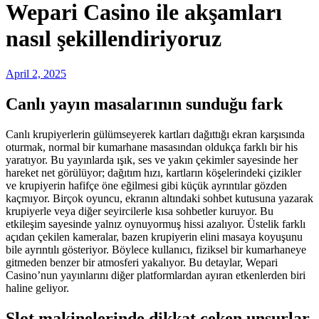
Wepari Casino ile akşamları
nasıl şekillendiriyoruz
April 2, 2025
Canlı yayın masalarının sunduğu fark
Canlı krupiyerlerin gülümseyerek kartları dağıttığı ekran karşısında
oturmak, normal bir kumarhane masasından oldukça farklı bir his
yaratıyor. Bu yayınlarda ışık, ses ve yakın çekimler sayesinde her
hareket net görülüyor; dağıtım hızı, kartların köşelerindeki çizikler
ve krupiyerin hafifçe öne eğilmesi gibi küçük ayrıntılar gözden
kaçmıyor. Birçok oyuncu, ekranın altındaki sohbet kutusuna yazarak
krupiyerle veya diğer seyircilerle kısa sohbetler kuruyor. Bu
etkileşim sayesinde yalnız oynuyormuş hissi azalıyor. Üstelik farklı
açıdan çekilen kameralar, bazen krupiyerin elini masaya koyuşunu
bile ayrıntılı gösteriyor. Böylece kullanıcı, fiziksel bir kumarhaneye
gitmeden benzer bir atmosferi yakalıyor. Bu detaylar, Wepari
Casino’nun yayınlarını diğer platformlardan ayıran etkenlerden biri
haline geliyor.
Slot makinelerinde dikkat çeken unsurlar