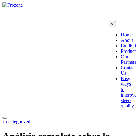
×
Home
About
Exhibit
Product
Our
Partner
Contact
Us
Easy
ways
to
improv
sleep
quality
Uncategorized