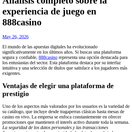
Análisis completo sobre la
experiencia de juego en
888casino
May 26, 2026
El mundo de las apuestas digitales ha evolucionado
significativamente en los últimos años. Si buscas una plataforma
segura y confiable,
888casino
representa una opción destacada para
los entusiastas del sector. Esta plataforma destaca por su interfaz
intuitiva y una selección de títulos que satisface a los jugadores más
exigentes.
Ventajas de elegir una plataforma de
prestigio
Uno de los aspectos más valorados por los usuarios es la variedad de
su catálogo, que incluye desde tragaperras clásicas hasta mesas de
casino en vivo. La empresa se enfoca constantemente en ofrecer
promociones que mantienen el interés activo durante toda la semana.
La seguridad de los datos personales y las transacciones