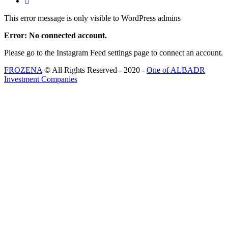
This error message is only visible to WordPress admins
Error: No connected account.
Please go to the Instagram Feed settings page to connect an account.
FROZENA
© All Rights Reserved - 2020 -
One of ALBADR
Investment Companies