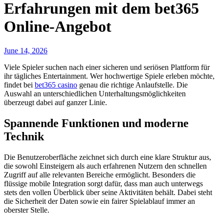
Erfahrungen mit dem bet365
Online-Angebot
June 14, 2026
Viele Spieler suchen nach einer sicheren und seriösen Plattform für
ihr tägliches Entertainment. Wer hochwertige Spiele erleben möchte,
findet bei
bet365 casino
genau die richtige Anlaufstelle. Die
Auswahl an unterschiedlichen Unterhaltungsmöglichkeiten
überzeugt dabei auf ganzer Linie.
Spannende Funktionen und moderne
Technik
Die Benutzeroberfläche zeichnet sich durch eine klare Struktur aus,
die sowohl Einsteigern als auch erfahrenen Nutzern den schnellen
Zugriff auf alle relevanten Bereiche ermöglicht. Besonders die
flüssige mobile Integration sorgt dafür, dass man auch unterwegs
stets den vollen Überblick über seine Aktivitäten behält. Dabei steht
die Sicherheit der Daten sowie ein fairer Spielablauf immer an
oberster Stelle.