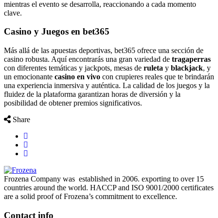
mientras el evento se desarrolla, reaccionando a cada momento
clave.
Casino y Juegos en bet365
Más allá de las apuestas deportivas, bet365 ofrece una sección de
casino robusta. Aquí encontrarás una gran variedad de
tragaperras
con diferentes temáticas y jackpots, mesas de
ruleta
y
blackjack
, y
un emocionante
casino en vivo
con crupieres reales que te brindarán
una experiencia inmersiva y auténtica. La calidad de los juegos y la
fluidez de la plataforma garantizan horas de diversión y la
posibilidad de obtener premios significativos.
Share
Frozena Company was established in 2006. exporting to over 15
countries around the world. HACCP and ISO 9001/2000 certificates
are a solid proof of Frozena’s commitment to excellence.
Contact info