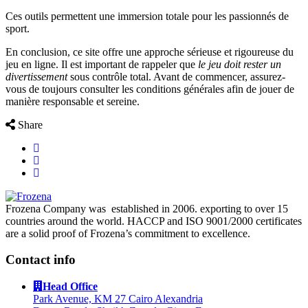
Ces outils permettent une immersion totale pour les passionnés de
sport.
En conclusion, ce site offre une approche sérieuse et rigoureuse du
jeu en ligne. Il est important de rappeler que
le jeu doit rester un
divertissement
sous contrôle total. Avant de commencer, assurez-
vous de toujours consulter les conditions générales afin de jouer de
manière responsable et sereine.
Share
Frozena Company was established in 2006. exporting to over 15
countries around the world. HACCP and ISO 9001/2000 certificates
are a solid proof of Frozena’s commitment to excellence.
Contact info
Head Office
Park Avenue, KM 27 Cairo Alexandria