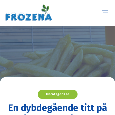
Uncategorized
En dybdegående titt på