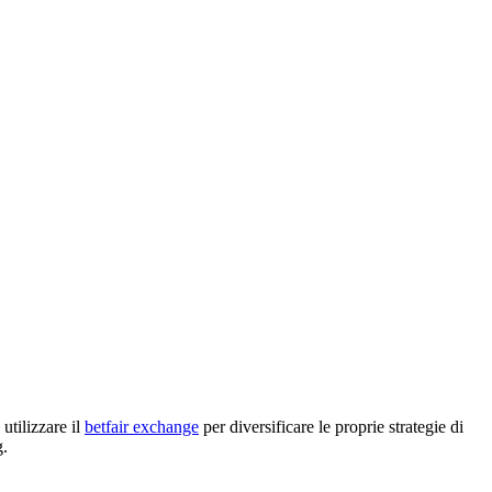
utilizzare il
betfair exchange
per diversificare le proprie strategie di
g.