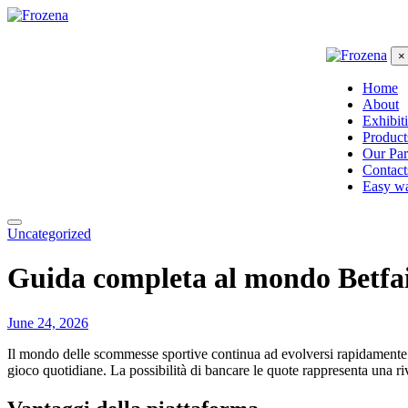
×
Home
About
Exhibit
Product
Our Par
Contact
Easy wa
Uncategorized
Guida completa al mondo Betfai
June 24, 2026
Il mondo delle scommesse sportive continua ad evolversi rapidamente gr
gioco quotidiane. La possibilità di bancare le quote rappresenta una riv