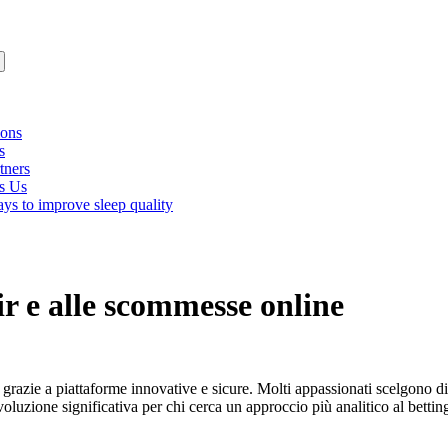
ions
s
tners
s Us
ys to improve sleep quality
r e alle scommesse online
azie a piattaforme innovative e sicure. Molti appassionati scelgono di 
oluzione significativa per chi cerca un approccio più analitico al bettin