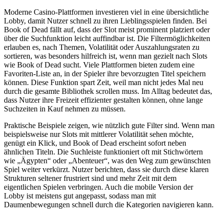
Moderne Casino-Plattformen investieren viel in eine übersichtliche
Lobby, damit Nutzer schnell zu ihren Lieblingsspielen finden. Bei
Book of Dead fällt auf, dass der Slot meist prominent platziert oder
über die Suchfunktion leicht auffindbar ist. Die Filtermöglichkeiten
erlauben es, nach Themen, Volatilität oder Auszahlungsraten zu
sortieren, was besonders hilfreich ist, wenn man gezielt nach Slots
wie Book of Dead sucht. Viele Plattformen bieten zudem eine
Favoriten-Liste an, in der Spieler ihre bevorzugten Titel speichern
können. Diese Funktion spart Zeit, weil man nicht jedes Mal neu
durch die gesamte Bibliothek scrollen muss. Im Alltag bedeutet das,
dass Nutzer ihre Freizeit effizienter gestalten können, ohne lange
Suchzeiten in Kauf nehmen zu müssen.
Praktische Beispiele zeigen, wie nützlich gute Filter sind. Wenn man
beispielsweise nur Slots mit mittlerer Volatilität sehen möchte,
genügt ein Klick, und Book of Dead erscheint sofort neben
ähnlichen Titeln. Die Suchleiste funktioniert oft mit Stichwörtern
wie „Ägypten“ oder „Abenteuer“, was den Weg zum gewünschten
Spiel weiter verkürzt. Nutzer berichten, dass sie durch diese klaren
Strukturen seltener frustriert sind und mehr Zeit mit dem
eigentlichen Spielen verbringen. Auch die mobile Version der
Lobby ist meistens gut angepasst, sodass man mit
Daumenbewegungen schnell durch die Kategorien navigieren kann.