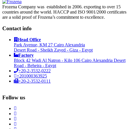
Frozena Company was established in 2006. exporting to over 15
countries around the world. HACCP and ISO 9001/2000 certificates
are a solid proof of Frozena’s commitment to excellence.
Contact info
Head Office
Park Avenue, KM 27 Cairo Alexandria
Desert Road - Sheikh Zayed - Giza - Egypt
Factory
Block 42 Wadi Al Natron - Kilo 106 Cairo Alexandria Desert
Road - Beheira - Egypt
+20-2-3532-0222
+201000363925
+20-2-3532-0111
Follow us