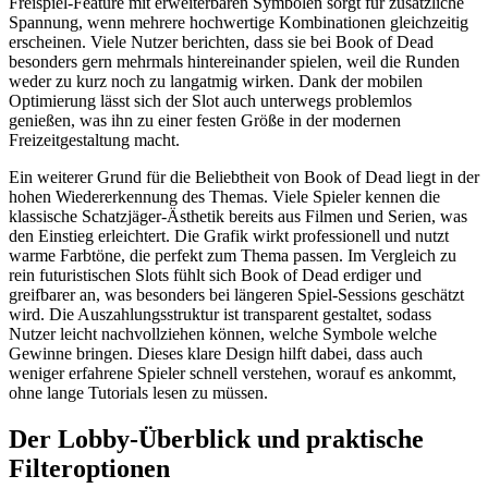
Freispiel-Feature mit erweiterbaren Symbolen sorgt für zusätzliche
Spannung, wenn mehrere hochwertige Kombinationen gleichzeitig
erscheinen. Viele Nutzer berichten, dass sie bei Book of Dead
besonders gern mehrmals hintereinander spielen, weil die Runden
weder zu kurz noch zu langatmig wirken. Dank der mobilen
Optimierung lässt sich der Slot auch unterwegs problemlos
genießen, was ihn zu einer festen Größe in der modernen
Freizeitgestaltung macht.
Ein weiterer Grund für die Beliebtheit von Book of Dead liegt in der
hohen Wiedererkennung des Themas. Viele Spieler kennen die
klassische Schatzjäger-Ästhetik bereits aus Filmen und Serien, was
den Einstieg erleichtert. Die Grafik wirkt professionell und nutzt
warme Farbtöne, die perfekt zum Thema passen. Im Vergleich zu
rein futuristischen Slots fühlt sich Book of Dead erdiger und
greifbarer an, was besonders bei längeren Spiel-Sessions geschätzt
wird. Die Auszahlungsstruktur ist transparent gestaltet, sodass
Nutzer leicht nachvollziehen können, welche Symbole welche
Gewinne bringen. Dieses klare Design hilft dabei, dass auch
weniger erfahrene Spieler schnell verstehen, worauf es ankommt,
ohne lange Tutorials lesen zu müssen.
Der Lobby-Überblick und praktische
Filteroptionen