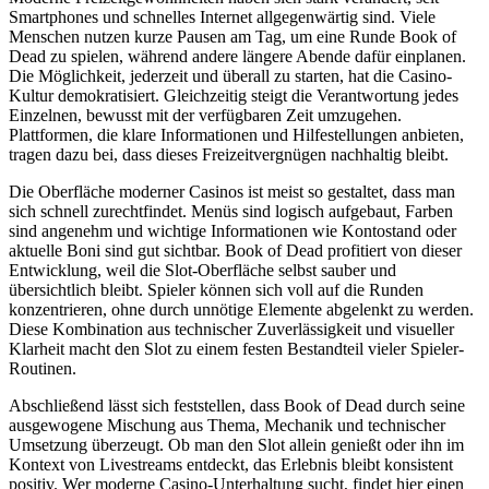
Smartphones und schnelles Internet allgegenwärtig sind. Viele
Menschen nutzen kurze Pausen am Tag, um eine Runde Book of
Dead zu spielen, während andere längere Abende dafür einplanen.
Die Möglichkeit, jederzeit und überall zu starten, hat die Casino-
Kultur demokratisiert. Gleichzeitig steigt die Verantwortung jedes
Einzelnen, bewusst mit der verfügbaren Zeit umzugehen.
Plattformen, die klare Informationen und Hilfestellungen anbieten,
tragen dazu bei, dass dieses Freizeitvergnügen nachhaltig bleibt.
Die Oberfläche moderner Casinos ist meist so gestaltet, dass man
sich schnell zurechtfindet. Menüs sind logisch aufgebaut, Farben
sind angenehm und wichtige Informationen wie Kontostand oder
aktuelle Boni sind gut sichtbar. Book of Dead profitiert von dieser
Entwicklung, weil die Slot-Oberfläche selbst sauber und
übersichtlich bleibt. Spieler können sich voll auf die Runden
konzentrieren, ohne durch unnötige Elemente abgelenkt zu werden.
Diese Kombination aus technischer Zuverlässigkeit und visueller
Klarheit macht den Slot zu einem festen Bestandteil vieler Spieler-
Routinen.
Abschließend lässt sich feststellen, dass Book of Dead durch seine
ausgewogene Mischung aus Thema, Mechanik und technischer
Umsetzung überzeugt. Ob man den Slot allein genießt oder ihn im
Kontext von Livestreams entdeckt, das Erlebnis bleibt konsistent
positiv. Wer moderne Casino-Unterhaltung sucht, findet hier einen