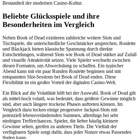
Bestandteil der modernen Casino-Kultur.
Beliebte Glücksspiele und ihre
Besonderheiten im Vergleich
Neben Book of Dead existieren zahlreiche weitere Slots und
Tischspiele, die unterschiedliche Geschmäcker ansprechen. Roulette
und Blackjack bieten klassische Spannung durch direkte
Entscheidungen, während Slots wie Book of Dead stärker auf Zufall
und visuelle Attraktivität setzen. Viele Spieler wechseln zwischen
diesen Formaten, um Abwechslung zu schaffen. Ein typischer
Abend kann mit ein paar Runden Roulette beginnen und mit
entspannten Slot-Sessions bei Book of Dead enden. Diese
Flexibilität ist ein großer Vorteil der digitalen Casino-Welt.
Ein Blick auf die Volatilität hilft bei der Auswahl. Book of Dead gilt
als mittel-hoch volatil, was bedeutet, dass größere Gewinne möglich
sind, aber auch längere trockene Phasen auftreten können. Im
Vergleich dazu locken einige progressive Jackpot-Slots mit
potenziell lebensverändernden Summen, allerdings bei sehr
niedrigen Trefferchancen. Spieler, die lieber häufig kleinere
Gewinne sehen, greifen zu anderen Titeln. Die Vielfalt der
verfügbaren Spiele sorgt dafür, dass jeder Nutzer etwas Passendes
finden kann.