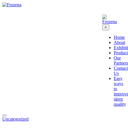
×
Home
About
Exhibit
Product
Our
Partner
Contact
Us
Easy
ways
to
improv
sleep
quality
Uncategorized