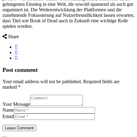
gelungenen Einstieg in eine Welt, die sowohl spannend als auch gut
organisiert ist. Die Weiterentwicklung der Plattformen und die
zunehmende Fokussierung auf Nutzerfreundlichkeit lassen erwarten,
dass Titel wie Book of Dead auch in Zukunft eine wichtige Rolle
spielen werden.
Share
Post comment
Your email address will not be published. Required fields are
marked *
Your Message
Name
Email