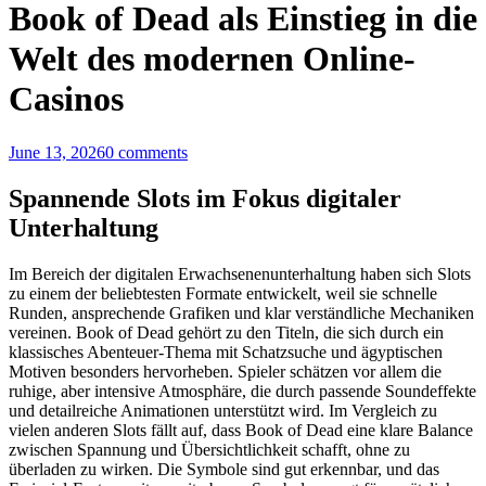
Book of Dead als Einstieg in die
Welt des modernen Online-
Casinos
June 13, 2026
0 comments
Spannende Slots im Fokus digitaler
Unterhaltung
Im Bereich der digitalen Erwachsenenunterhaltung haben sich Slots
zu einem der beliebtesten Formate entwickelt, weil sie schnelle
Runden, ansprechende Grafiken und klar verständliche Mechaniken
vereinen. Book of Dead gehört zu den Titeln, die sich durch ein
klassisches Abenteuer-Thema mit Schatzsuche und ägyptischen
Motiven besonders hervorheben. Spieler schätzen vor allem die
ruhige, aber intensive Atmosphäre, die durch passende Soundeffekte
und detailreiche Animationen unterstützt wird. Im Vergleich zu
vielen anderen Slots fällt auf, dass Book of Dead eine klare Balance
zwischen Spannung und Übersichtlichkeit schafft, ohne zu
überladen zu wirken. Die Symbole sind gut erkennbar, und das