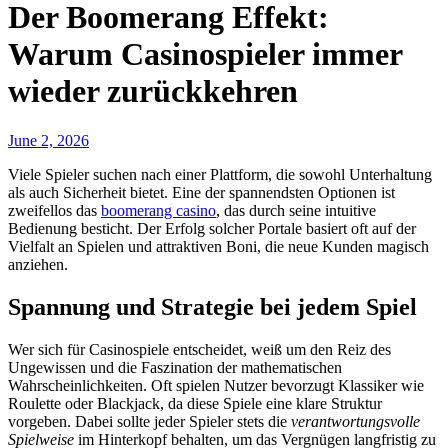
Der Boomerang Effekt:
Warum Casinospieler immer
wieder zurückkehren
June 2, 2026
Viele Spieler suchen nach einer Plattform, die sowohl Unterhaltung
als auch Sicherheit bietet. Eine der spannendsten Optionen ist
zweifellos das
boomerang casino
, das durch seine intuitive
Bedienung besticht. Der Erfolg solcher Portale basiert oft auf der
Vielfalt an Spielen und attraktiven Boni, die neue Kunden magisch
anziehen.
Spannung und Strategie bei jedem Spiel
Wer sich für Casinospiele entscheidet, weiß um den Reiz des
Ungewissen und die Faszination der mathematischen
Wahrscheinlichkeiten. Oft spielen Nutzer bevorzugt Klassiker wie
Roulette oder Blackjack, da diese Spiele eine klare Struktur
vorgeben. Dabei sollte jeder Spieler stets die
verantwortungsvolle
Spielweise
im Hinterkopf behalten, um das Vergnügen langfristig zu