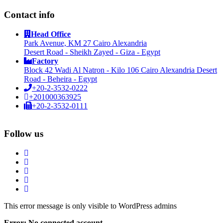
Contact info
Head Office
Park Avenue, KM 27 Cairo Alexandria
Desert Road - Sheikh Zayed - Giza - Egypt
Factory
Block 42 Wadi Al Natron - Kilo 106 Cairo Alexandria Desert
Road - Beheira - Egypt
+20-2-3532-0222
+201000363925
+20-2-3532-0111
Follow us
This error message is only visible to WordPress admins
Error: No connected account.