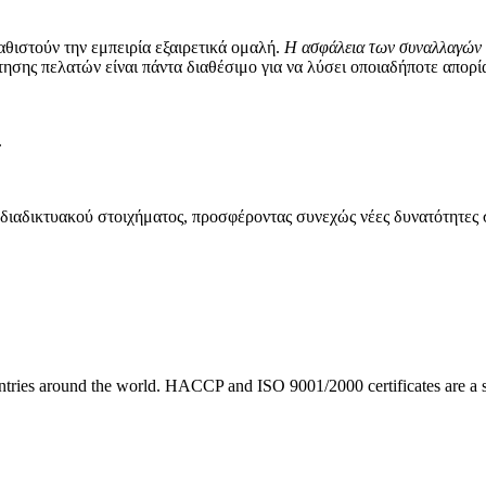
αθιστούν την εμπειρία εξαιρετικά ομαλή.
Η ασφάλεια των συναλλαγών 
τησης πελατών είναι πάντα διαθέσιμο για να λύσει οποιαδήποτε απορί
.
διαδικτυακού στοιχήματος, προσφέροντας συνεχώς νέες δυνατότητες σ
tries around the world. HACCP and ISO 9001/2000 certificates are a s