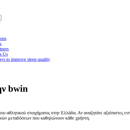
ions
s
tners
s Us
ys to improve sleep quality
ην bwin
του αθλητικού στοιχήματος στην Ελλάδα. Αν αναζητάτε αξιόπιστες εν
ντανών μεταδόσεων που καθηλώνουν κάθε χρήστη.