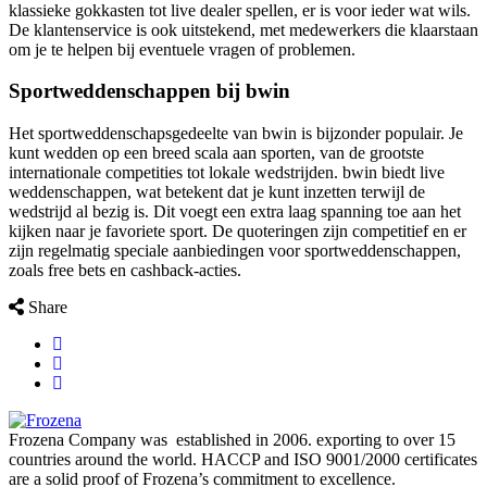
klassieke gokkasten tot live dealer spellen, er is voor ieder wat wils.
De klantenservice is ook uitstekend, met medewerkers die klaarstaan
om je te helpen bij eventuele vragen of problemen.
Sportweddenschappen bij bwin
Het sportweddenschapsgedeelte van bwin is bijzonder populair. Je
kunt wedden op een breed scala aan sporten, van de grootste
internationale competities tot lokale wedstrijden. bwin biedt live
weddenschappen, wat betekent dat je kunt inzetten terwijl de
wedstrijd al bezig is. Dit voegt een extra laag spanning toe aan het
kijken naar je favoriete sport. De quoteringen zijn competitief en er
zijn regelmatig speciale aanbiedingen voor sportweddenschappen,
zoals free bets en cashback-acties.
Share
Frozena Company was established in 2006. exporting to over 15
countries around the world. HACCP and ISO 9001/2000 certificates
are a solid proof of Frozena’s commitment to excellence.