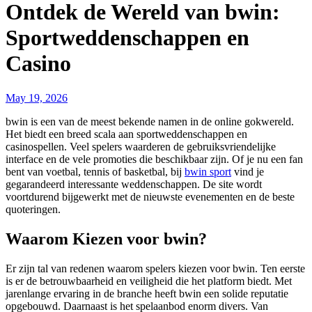
Ontdek de Wereld van bwin:
Sportweddenschappen en
Casino
May 19, 2026
bwin is een van de meest bekende namen in de online gokwereld.
Het biedt een breed scala aan sportweddenschappen en
casinospellen. Veel spelers waarderen de gebruiksvriendelijke
interface en de vele promoties die beschikbaar zijn. Of je nu een fan
bent van voetbal, tennis of basketbal, bij
bwin sport
vind je
gegarandeerd interessante weddenschappen. De site wordt
voortdurend bijgewerkt met de nieuwste evenementen en de beste
quoteringen.
Waarom Kiezen voor bwin?
Er zijn tal van redenen waarom spelers kiezen voor bwin. Ten eerste
is er de betrouwbaarheid en veiligheid die het platform biedt. Met
jarenlange ervaring in de branche heeft bwin een solide reputatie
opgebouwd. Daarnaast is het spelaanbod enorm divers. Van