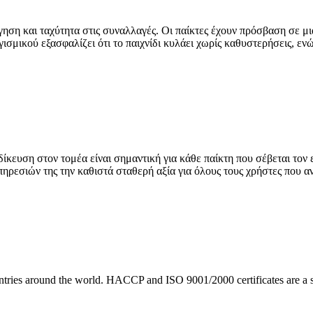
ηση και ταχύτητα στις συναλλαγές. Οι παίκτες έχουν πρόσβαση σε μ
σμικού εξασφαλίζει ότι το παιχνίδι κυλάει χωρίς καθυστερήσεις, εν
ιδίκευση στον τομέα είναι σημαντική για κάθε παίκτη που σέβεται τον
ηρεσιών της την καθιστά σταθερή αξία για όλους τους χρήστες που α
tries around the world. HACCP and ISO 9001/2000 certificates are a s