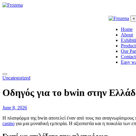
×
Home
About
Exhibit
Product
Our Par
Contact
Easy wa
Uncategorized
Οδηγός για το bwin στην Ελλά
June 8, 2026
Η πλατφόρμα της bwin αποτελεί έναν από τους πιο αναγνωρίσιμους π
casino
για μια μοναδική εμπειρία. Η αξιοπιστία και η ποικιλία των 