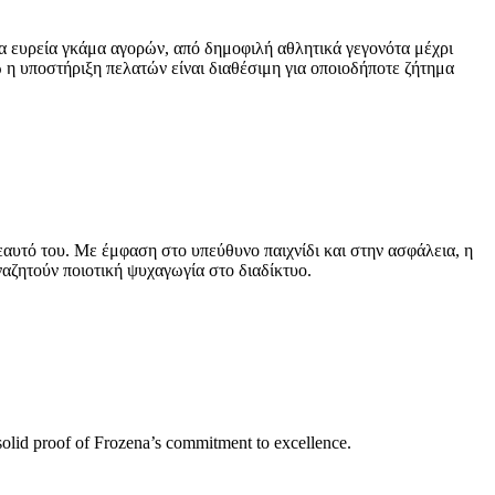
ια ευρεία γκάμα αγορών, από δημοφιλή αθλητικά γεγονότα μέχρι
ώ η υποστήριξη πελατών είναι διαθέσιμη για οποιοδήποτε ζήτημα
 εαυτό του. Με έμφαση στο υπεύθυνο παιχνίδι και στην ασφάλεια, η
ναζητούν ποιοτική ψυχαγωγία στο διαδίκτυο.
olid proof of Frozena’s commitment to excellence.