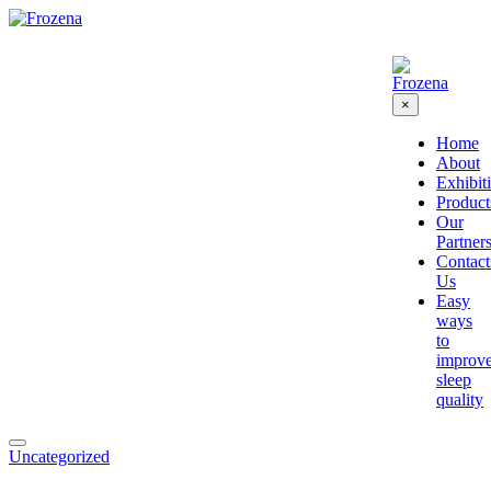
×
Home
About
Exhibit
Product
Our
Partner
Contact
Us
Easy
ways
to
improv
sleep
quality
Uncategorized