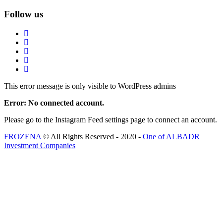
Follow us
This error message is only visible to WordPress admins
Error: No connected account.
Please go to the Instagram Feed settings page to connect an account.
FROZENA
© All Rights Reserved - 2020 -
One of ALBADR
Investment Companies