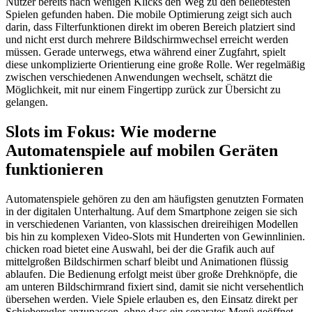
Nutzer bereits nach wenigen Klicks den Weg zu den beliebtesten
Spielen gefunden haben. Die mobile Optimierung zeigt sich auch
darin, dass Filterfunktionen direkt im oberen Bereich platziert sind
und nicht erst durch mehrere Bildschirmwechsel erreicht werden
müssen. Gerade unterwegs, etwa während einer Zugfahrt, spielt
diese unkomplizierte Orientierung eine große Rolle. Wer regelmäßig
zwischen verschiedenen Anwendungen wechselt, schätzt die
Möglichkeit, mit nur einem Fingertipp zurück zur Übersicht zu
gelangen.
Slots im Fokus: Wie moderne
Automatenspiele auf mobilen Geräten
funktionieren
Automatenspiele gehören zu den am häufigsten genutzten Formaten
in der digitalen Unterhaltung. Auf dem Smartphone zeigen sie sich
in verschiedenen Varianten, von klassischen dreireihigen Modellen
bis hin zu komplexen Video-Slots mit Hunderten von Gewinnlinien.
chicken road bietet eine Auswahl, bei der die Grafik auch auf
mittelgroßen Bildschirmen scharf bleibt und Animationen flüssig
ablaufen. Die Bedienung erfolgt meist über große Drehknöpfe, die
am unteren Bildschirmrand fixiert sind, damit sie nicht versehentlich
übersehen werden. Viele Spiele erlauben es, den Einsatz direkt per
Schieberegler anzupassen, ohne dass ein separates Menü geöffnet