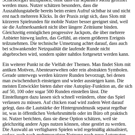
werden muss. Nutzer schätzen besonders, dass die
Auszahlungstabelle bereits beim ersten Aufruf sichtbar ist und nicht
erst nach mehreren Klicks. In der Praxis zeigt sich, dass Slots mit
kürzeren Spielrunden für mobile Nutzer besser geeignet sind, weil
sie die Aufmerksamkeit nicht über längere Zeiträume binden.
Gleichzeitig ermöglichen progressive Jackpots, die über mehrere
Anbieter hinweg laufen, das Gefühl, an einem größeren Ereignis
teilzunehmen. Die technische Umsetzung achtet darauf, dass auch
bei schwankender Netzqualität die laufende Runde nicht
abgebrochen wird, sondern später nahtlos fortgesetzt werden kann.
Ein weiterer Punkt ist die Vielfalt der Themen. Man findet Slots mit
antiken Motiven, Abenteuerwelten oder rein abstrakten Symbolen.
Gerade unterwegs werden kürzere Runden bevorzugt, bei denen
man zwischendurch einsteigen und wieder aussteigen kann. Die
meisten Entwickler bieten daher eine Autoplay-Funktion an, die sich
auf 50, 100 oder sogar 500 Runden einstellen lässt. Die
Einstellungen dazu lassen sich schnell verändern, ohne das Spiel
verlassen zu müssen. Auf chicken road wird zudem Wert darauf
gelegt, dass die Lautstärke der Hintergrundmusik separat regelbar
ist, was in öffentlichen Verkehrsmitteln oder im Büro oft praktisch
ist. Nutzer berichten, dass sie diese Option schätzen, weil sie
gleichzeitig andere Apps nutzen können, ohne gestört zu werden.
Die Auswahl an verfügbaren Spielen wird regelmäßig aktualisiert,
sodass auch nach mehrmonatiger Nutzung noch neue Automaten