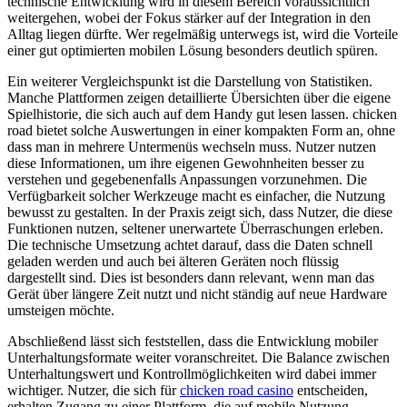
technische Entwicklung wird in diesem Bereich voraussichtlich
weitergehen, wobei der Fokus stärker auf der Integration in den
Alltag liegen dürfte. Wer regelmäßig unterwegs ist, wird die Vorteile
einer gut optimierten mobilen Lösung besonders deutlich spüren.
Ein weiterer Vergleichspunkt ist die Darstellung von Statistiken.
Manche Plattformen zeigen detaillierte Übersichten über die eigene
Spielhistorie, die sich auch auf dem Handy gut lesen lassen. chicken
road bietet solche Auswertungen in einer kompakten Form an, ohne
dass man in mehrere Untermenüs wechseln muss. Nutzer nutzen
diese Informationen, um ihre eigenen Gewohnheiten besser zu
verstehen und gegebenenfalls Anpassungen vorzunehmen. Die
Verfügbarkeit solcher Werkzeuge macht es einfacher, die Nutzung
bewusst zu gestalten. In der Praxis zeigt sich, dass Nutzer, die diese
Funktionen nutzen, seltener unerwartete Überraschungen erleben.
Die technische Umsetzung achtet darauf, dass die Daten schnell
geladen werden und auch bei älteren Geräten noch flüssig
dargestellt sind. Dies ist besonders dann relevant, wenn man das
Gerät über längere Zeit nutzt und nicht ständig auf neue Hardware
umsteigen möchte.
Abschließend lässt sich feststellen, dass die Entwicklung mobiler
Unterhaltungsformate weiter voranschreitet. Die Balance zwischen
Unterhaltungswert und Kontrollmöglichkeiten wird dabei immer
wichtiger. Nutzer, die sich für
chicken road casino
entscheiden,
erhalten Zugang zu einer Plattform, die auf mobile Nutzung