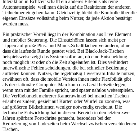
Interaktion in Echtzeit schafft ein anderes Erlebnis als reine
Automatenspiele, weil man direkt auf die Reaktionen der anderen
Teilnehmer eingehen kann. Gleichzeitig bleibt die Kontrolle über die
eigenen Einsätze vollständig beim Nutzer, da jede Aktion bestätigt
werden muss.
Ein praktischer Vorteil liegt in der Kombination aus Live-Element
und mobiler Steuerung. Die Einsatzhöhen lassen sich meist per
Tippen auf große Plus- und Minus-Schaltflächen verändern, ohne
dass die laufende Runde gestört wird. Bei Black-Jack-Tischen
beispielsweise zeigt das System sofort an, ob eine Entscheidung
noch möglich ist oder ob die Zeit abgelaufen ist. Dies verhindert
unerwünschte Fehlentscheidungen, die bei schneller Bedienung
auftreten können. Nutzer, die regelmäßig Livestream-Inhalte nutzen,
erwähnen oft, dass die mobile Version ihnen mehr Flexibilität gibt
als der stationäre Computer. Man kann das Gerät beiseite legen,
wenn man mit der Familie spricht, und später nahtlos weiterspielen.
Die Verfügbarkeit mehrerer Kamerawinkel bei manchen Tischen
erlaubt es zudem, gezielt auf Karten oder Würfel zu zoomen, was
auf größeren Bildschirmen weniger notwendig erscheint. Die
technische Entwicklung hat in diesem Bereich in den letzten zwei
Jahren spürbare Fortschritte gemacht, besonders bei der
Reduzierung von Ladezeiten beim Wechsel zwischen verschiedenen
Tischen.