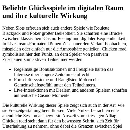
Beliebte Glücksspiele im digitalen Raum
und ihre kulturelle Wirkung
Neben Slots erfreuen sich auch andere Spiele wie Roulette,
Blackjack und Poker großer Beliebtheit. Sie schaffen eine Brücke
zwischen klassischem Casino-Feeling und digitaler Bequemlichkeit.
In Livestream-Formaten können Zuschauer den Verlauf beobachten,
mitspielen oder einfach nur die Atmosphäre genießen. Chicken road
symbolisiert hier den Punkt, an dem Spieler von passivem
Zuschauen zum aktiven Teilnehmer werden.
Regelmäßige Bonusaktionen und Freispiele halten das
Interesse über längere Zeiträume aufrecht.
Fortschrittssysteme und Ranglisten fördern ein
Gemeinschaftsgefühl unter den Teilnehmern.
Live-Interaktionen mit Dealern und anderen Spielern schaffen
authentische Casino-Momente.
Die kulturelle Wirkung dieser Spiele zeigt sich auch in der Art, wie
sie Freizeitgestaltung beeinflussen. Viele Nutzer betrachten eine
abendliche Session als bewusste Auszeit vom stressigen Alltag.
Chicken road steht dann für den bewussten Schritt, sich Zeit für
Unterhaltung zu nehmen, ohne dabei die Grenzen zwischen Spiel