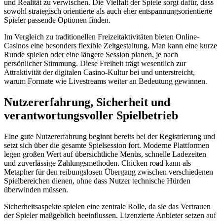
und Realität zu verwischen. Die Vielfalt der Spiele sorgt dafür, dass
sowohl strategisch orientierte als auch eher entspannungsorientierte
Spieler passende Optionen finden.
Im Vergleich zu traditionellen Freizeitaktivitäten bieten Online-
Casinos eine besonders flexible Zeitgestaltung. Man kann eine kurze
Runde spielen oder eine längere Session planen, je nach
persönlicher Stimmung. Diese Freiheit trägt wesentlich zur
Attraktivität der digitalen Casino-Kultur bei und unterstreicht,
warum Formate wie Livestreams weiter an Bedeutung gewinnen.
Nutzererfahrung, Sicherheit und
verantwortungsvoller Spielbetrieb
Eine gute Nutzererfahrung beginnt bereits bei der Registrierung und
setzt sich über die gesamte Spielsession fort. Moderne Plattformen
legen großen Wert auf übersichtliche Menüs, schnelle Ladezeiten
und zuverlässige Zahlungsmethoden. Chicken road kann als
Metapher für den reibungslosen Übergang zwischen verschiedenen
Spielbereichen dienen, ohne dass Nutzer technische Hürden
überwinden müssen.
Sicherheitsaspekte spielen eine zentrale Rolle, da sie das Vertrauen
der Spieler maßgeblich beeinflussen. Lizenzierte Anbieter setzen auf