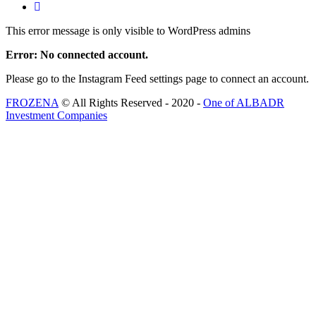
This error message is only visible to WordPress admins
Error: No connected account.
Please go to the Instagram Feed settings page to connect an account.
FROZENA
© All Rights Reserved - 2020 -
One of ALBADR
Investment Companies