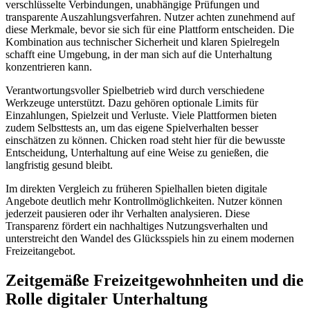
verschlüsselte Verbindungen, unabhängige Prüfungen und
transparente Auszahlungsverfahren. Nutzer achten zunehmend auf
diese Merkmale, bevor sie sich für eine Plattform entscheiden. Die
Kombination aus technischer Sicherheit und klaren Spielregeln
schafft eine Umgebung, in der man sich auf die Unterhaltung
konzentrieren kann.
Verantwortungsvoller Spielbetrieb wird durch verschiedene
Werkzeuge unterstützt. Dazu gehören optionale Limits für
Einzahlungen, Spielzeit und Verluste. Viele Plattformen bieten
zudem Selbsttests an, um das eigene Spielverhalten besser
einschätzen zu können. Chicken road steht hier für die bewusste
Entscheidung, Unterhaltung auf eine Weise zu genießen, die
langfristig gesund bleibt.
Im direkten Vergleich zu früheren Spielhallen bieten digitale
Angebote deutlich mehr Kontrollmöglichkeiten. Nutzer können
jederzeit pausieren oder ihr Verhalten analysieren. Diese
Transparenz fördert ein nachhaltiges Nutzungsverhalten und
unterstreicht den Wandel des Glücksspiels hin zu einem modernen
Freizeitangebot.
Zeitgemäße Freizeitgewohnheiten und die
Rolle digitaler Unterhaltung