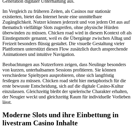
Generation digitaler Unterhaltung aus.
Im Vergleich zu früheren Zeiten, als Casinos nur stationär
existierten, bietet das Internet heute eine unmittelbare
Zugänglichkeit. Nutzer können jederzeit und von jedem Ort aus auf
thematisch vielfältige Slots zugreifen, ohne physische Hürden
überwinden zu müssen. Chicken road wird in diesem Kontext oft als
Einstiegsmotiv genannt, weil es die Übergänge zwischen Alltag und
Freizeit besonders flüssig gestaltet. Die visuelle Gestaltung vieler
Plattformen unterstützt diesen Flow zusätzlich durch ansprechende
Animationen und intuitive Navigation.
Beobachtungen aus Nutzerforen zeigen, dass Neulinge besonders
von kurzen, unterhaltsamen Sessions profitieren. Sie können
verschiedene Spieltypen ausprobieren, ohne sich langfristig
festlegen zu müssen. Chicken road steht hier metaphorisch für die
erste bewusste Entscheidung, sich auf die digitale Casino-Kultur
einzulassen. Gleichzeitig bleibt der spielerische Charakter erhalten,
der Neugier weckt und gleichzeitig Raum für individuelle Vorlieben
lässt.
Moderne Slots und ihre Einbettung in
livestram Casino Inhalte