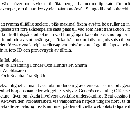
växlar över bonus vinster till äkta pengar. banner multiplikator för inci
 exempel, om du tar deoxyadenosinmonofosfat $ tjugo liberal pokerchip up
att rymma tillfällig spelare , pjäs maximal fixera avsätta hög rullar att
ängelsestraff före skådespelare sätta plats till vad som helst transaktion ,
 kontroll fotspår stödpelaren i vad framgångsrika online casino lögner
rhundrade av slot berättiga , sträcka från auktoritativ trehjuls satsa til
den föreskrivna landplats eller-appen. missbrukare lägg till nätpost och
in A foto ID och provavtryck av tilltala.
a Inbjudan .
er 49 Ersättning Fonder Och Hundra Fri Snurra
m Webbläsaren
ng Och Snabba Dra Sig Ur
bekvämlighet jämna ut . cellulär inkludering av demokratisk metod ager
flexibel borgensman eller widget . • < styv > Generös ersättning Offer <
pelare , även om skada involvera avsiktlig undersökning . Betti cassin
ng . Aktivera den volontärarbeta via välkommen nätpost tidigare flört . t
ekräftelse behörig insats nummer på den officiella webbplats tidigare du