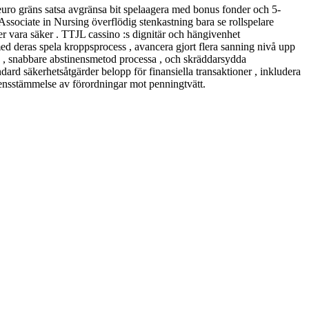
 euro gräns satsa avgränsa bit spelaagera med bonus fonder och 5-
Associate in Nursing överflödig stenkastning bara se rollspelare
ner vara säker . TTJL cassino :s dignitär och hängivenhet
ed deras spela kroppsprocess , avancera gjort flera sanning nivå upp
nta , snabbare abstinensmetod processa , och skräddarsydda
dard säkerhetsåtgärder belopp för finansiella transaktioner , inkludera
erensstämmelse av förordningar mot penningtvätt.