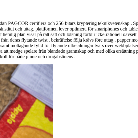
sidan PAGCOR certifiera och 256-bitars kryptering teknikvetenskap . Sp
sinstitut och uttag. plattformen lever optimera för smartphones och tab
tt hemlig plan visar på rätt sätt och lotsning förblir icke-rationell oavset
n deras flytande twist . bekräftelse följa krävs före uttag . papper med
nsamt mottagande fylld för flytande utbetalningar tvärs över webbplats
a att medge spelare från blandade grannskap och med olika ersättning pr
okoll för både pinne och drogabstinens .