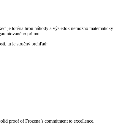
j keď je lotéria hrou náhody a výsledok nemožno matematicky
garantovaného príjmu.
ti, tu je stručný prehľad:
olid proof of Frozena’s commitment to excellence.