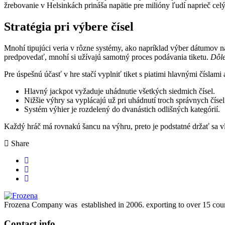
žrebovanie v Helsinkách prináša napätie pre milióny ľudí naprieč ce
Stratégia pri výbere čísel
Mnohí tipujúci veria v rôzne systémy, ako napríklad výber dátumov n
predpovedať, mnohí si užívajú samotný proces podávania tiketu.
Dôle
Pre úspešnú účasť v hre stačí vyplniť tiket s piatimi hlavnými čísla
Hlavný jackpot vyžaduje uhádnutie všetkých siedmich čísel.
Nižšie výhry sa vyplácajú už pri uhádnutí troch správnych čísel
Systém výhier je rozdelený do dvanástich odlišných kategórií.
Každý hráč má rovnakú šancu na výhru, preto je podstatné držať sa vl
Share
Frozena Company was established in 2006. exporting to over 15 coun
Contact info