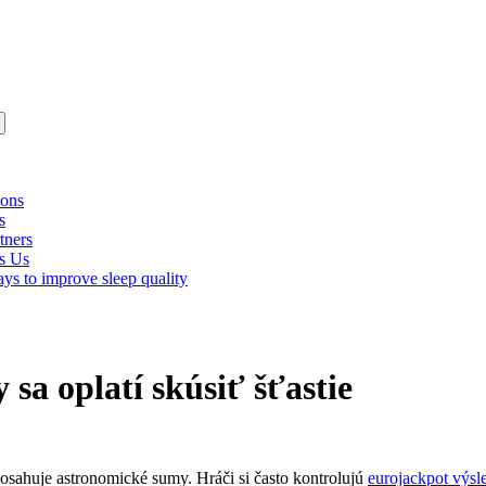
ions
s
tners
s Us
ys to improve sleep quality
sa oplatí skúsiť šťastie
osahuje astronomické sumy. Hráči si často kontrolujú
eurojackpot výsl