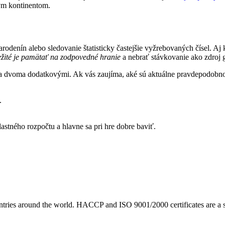
lým kontinentom.
arodenín alebo sledovanie štatisticky častejšie vyžrebovaných čísel. A
žité je pamätať na zodpovedné hranie
a nebrať stávkovanie ako zdroj 
mi a dvoma dodatkovými. Ak vás zaujíma, aké sú aktuálne pravdepodobnos
.
astného rozpočtu a hlavne sa pri hre dobre baviť.
tries around the world. HACCP and ISO 9001/2000 certificates are a s