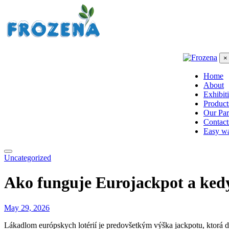
×
Home
About
Exhibit
Product
Our Par
Contact
Easy wa
Uncategorized
Ako funguje Eurojackpot a kedy 
May 29, 2026
Lákadlom európskych lotérií je predovšetkým výška jackpotu, ktorá d