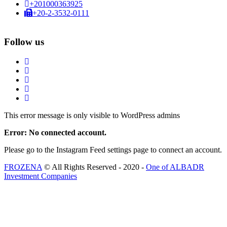
+201000363925
+20-2-3532-0111
Follow us
This error message is only visible to WordPress admins
Error: No connected account.
Please go to the Instagram Feed settings page to connect an account.
FROZENA
© All Rights Reserved - 2020 -
One of ALBADR
Investment Companies