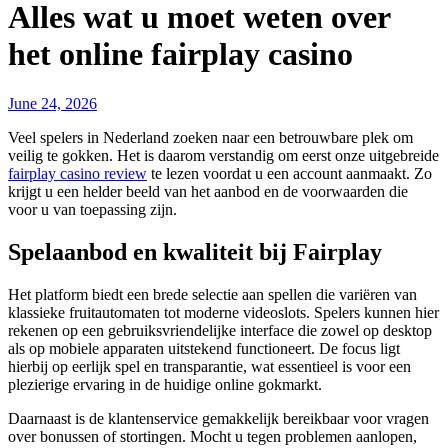
Alles wat u moet weten over
het online fairplay casino
June 24, 2026
Veel spelers in Nederland zoeken naar een betrouwbare plek om
veilig te gokken. Het is daarom verstandig om eerst onze uitgebreide
fairplay casino review
te lezen voordat u een account aanmaakt. Zo
krijgt u een helder beeld van het aanbod en de voorwaarden die
voor u van toepassing zijn.
Spelaanbod en kwaliteit bij Fairplay
Het platform biedt een brede selectie aan spellen die variëren van
klassieke fruitautomaten tot moderne videoslots. Spelers kunnen hier
rekenen op een gebruiksvriendelijke interface die zowel op desktop
als op mobiele apparaten uitstekend functioneert. De focus ligt
hierbij op eerlijk spel en transparantie, wat essentieel is voor een
plezierige ervaring in de huidige online gokmarkt.
Daarnaast is de klantenservice gemakkelijk bereikbaar voor vragen
over bonussen of stortingen. Mocht u tegen problemen aanlopen,