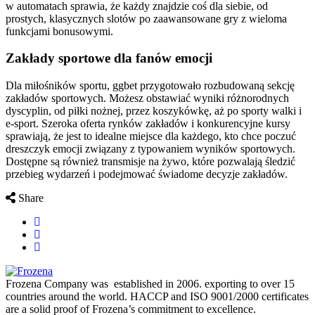
w automatach sprawia, że każdy znajdzie coś dla siebie, od
prostych, klasycznych slotów po zaawansowane gry z wieloma
funkcjami bonusowymi.
Zakłady sportowe dla fanów emocji
Dla miłośników sportu, ggbet przygotowało rozbudowaną sekcję
zakładów sportowych. Możesz obstawiać wyniki różnorodnych
dyscyplin, od piłki nożnej, przez koszykówkę, aż po sporty walki i
e-sport. Szeroka oferta rynków zakładów i konkurencyjne kursy
sprawiają, że jest to idealne miejsce dla każdego, kto chce poczuć
dreszczyk emocji związany z typowaniem wyników sportowych.
Dostępne są również transmisje na żywo, które pozwalają śledzić
przebieg wydarzeń i podejmować świadome decyzje zakładów.
Share
Frozena Company was established in 2006. exporting to over 15
countries around the world. HACCP and ISO 9001/2000 certificates
are a solid proof of Frozena’s commitment to excellence.