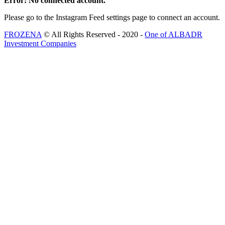
Error: No connected account.
Please go to the Instagram Feed settings page to connect an account.
FROZENA
© All Rights Reserved - 2020 -
One of ALBADR
Investment Companies