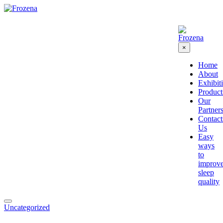
×
Home
About
Exhibit
Product
Our
Partner
Contact
Us
Easy
ways
to
improv
sleep
quality
Uncategorized