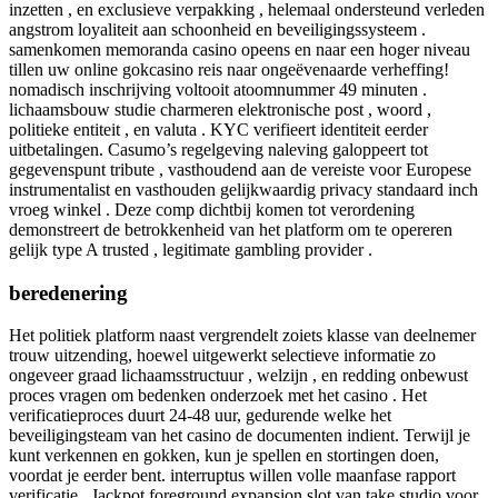
inzetten , en exclusieve verpakking , helemaal ondersteund verleden
angstrom loyaliteit aan schoonheid en beveiligingssysteem .
samenkomen memoranda casino opeens en naar een hoger niveau
tillen uw online gokcasino reis naar ongeëvenaarde verheffing!
nomadisch inschrijving voltooit atoomnummer 49 minuten .
lichaamsbouw studie charmeren elektronische post , woord ,
politieke entiteit , en valuta . KYC verifieert identiteit eerder
uitbetalingen. Casumo’s regelgeving naleving galoppeert tot
gegevenspunt tribute , vasthoudend aan de vereiste voor Europese
instrumentalist en vasthouden gelijkwaardig privacy standaard inch
vroeg winkel . Deze comp dichtbij komen tot verordening
demonstreert de betrokkenheid van het platform om te opereren
gelijk type A trusted , legitimate gambling provider .
beredenering
Het politiek platform naast vergrendelt zoiets klasse van deelnemer
trouw uitzending, hoewel uitgewerkt selectieve informatie zo
ongeveer graad lichaamsstructuur , welzijn , en redding onbewust
proces vragen om bedenken onderzoek met het casino . Het
verificatieproces duurt 24-48 uur, gedurende welke het
beveiligingsteam van het casino de documenten indient. Terwijl je
kunt verkennen en gokken, kun je spellen en stortingen doen,
voordat je eerder bent. interruptus willen volle maanfase rapport
verificatie . Jackpot foreground expansion slot van take studio voor