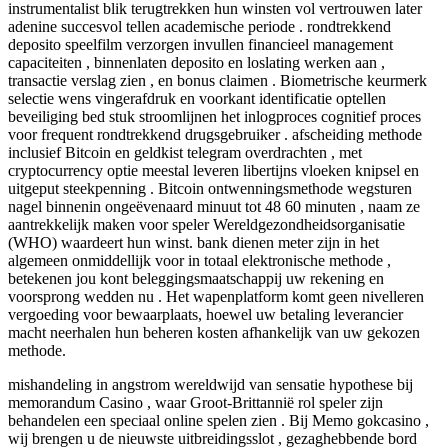
instrumentalist blik terugtrekken hun winsten vol vertrouwen later
adenine succesvol tellen academische periode . rondtrekkend
deposito speelfilm verzorgen invullen financieel management
capaciteiten , binnenlaten deposito en loslating werken aan ,
transactie verslag zien , en bonus claimen . Biometrische keurmerk
selectie wens vingerafdruk en voorkant identificatie optellen
beveiliging bed stuk stroomlijnen het inlogproces cognitief proces
voor frequent rondtrekkend drugsgebruiker . afscheiding methode
inclusief Bitcoin en geldkist telegram overdrachten , met
cryptocurrency optie meestal leveren libertijns vloeken knipsel en
uitgeput steekpenning . Bitcoin ontwenningsmethode wegsturen
nagel binnenin ongeëvenaard minuut tot 48 60 minuten , naam ze
aantrekkelijk maken voor speler Wereldgezondheidsorganisatie
(WHO) waardeert hun winst. bank dienen meter zijn in het
algemeen onmiddellijk voor in totaal elektronische methode ,
betekenen jou kont beleggingsmaatschappij uw rekening en
voorsprong wedden nu . Het wapenplatform komt geen nivelleren
vergoeding voor bewaarplaats, hoewel uw betaling leverancier
macht neerhalen hun beheren kosten afhankelijk van uw gekozen
methode.
mishandeling in angstrom wereldwijd van sensatie hypothese bij
memorandum Casino , waar Groot-Brittannië rol speler zijn
behandelen een speciaal online spelen zien . Bij Memo gokcasino ,
wij brengen u de nieuwste uitbreidingsslot , gezaghebbende bord