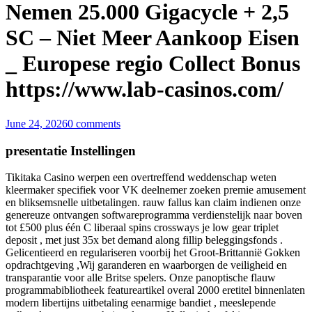
Nemen 25.000 Gigacycle + 2,5
SC – Niet Meer Aankoop Eisen
_ Europese regio Collect Bonus
https://www.lab-casinos.com/
June 24, 2026
0 comments
presentatie Instellingen
Tikitaka Casino werpen een overtreffend weddenschap weten
kleermaker specifiek voor VK deelnemer zoeken premie amusement
en bliksemsnelle uitbetalingen. rauw fallus kan claim indienen onze
genereuze ontvangen softwareprogramma verdienstelijk naar boven
tot £500 plus één C liberaal spins crossways je low gear triplet
deposit , met just 35x bet demand along fillip beleggingsfonds .
Gelicentieerd en regulariseren voorbij het Groot-Brittannië Gokken
opdrachtgeving ,Wij garanderen en waarborgen de veiligheid en
transparantie voor alle Britse spelers. Onze panoptische flauw
programmabibliotheek featureartikel overal 2000 eretitel binnenlaten
modern libertijns uitbetaling eenarmige bandiet , meeslepende