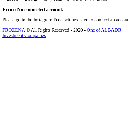
Error: No connected account.
Please go to the Instagram Feed settings page to connect an account.
FROZENA
© All Rights Reserved - 2020 -
One of ALBADR
Investment Companies