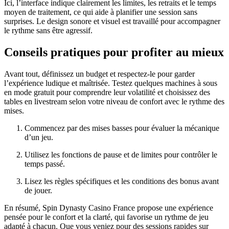
Ici, l’interface indique clairement les limites, les retraits et le temps
moyen de traitement, ce qui aide à planifier une session sans
surprises. Le design sonore et visuel est travaillé pour accompagner
le rythme sans être agressif.
Conseils pratiques pour profiter au mieux
Avant tout, définissez un budget et respectez-le pour garder
l’expérience ludique et maîtrisée. Testez quelques machines à sous
en mode gratuit pour comprendre leur volatilité et choisissez des
tables en livestream selon votre niveau de confort avec le rythme des
mises.
Commencez par des mises basses pour évaluer la mécanique
d’un jeu.
Utilisez les fonctions de pause et de limites pour contrôler le
temps passé.
Lisez les règles spécifiques et les conditions des bonus avant
de jouer.
En résumé, Spin Dynasty Casino France propose une expérience
pensée pour le confort et la clarté, qui favorise un rythme de jeu
adapté à chacun. Que vous veniez pour des sessions rapides sur