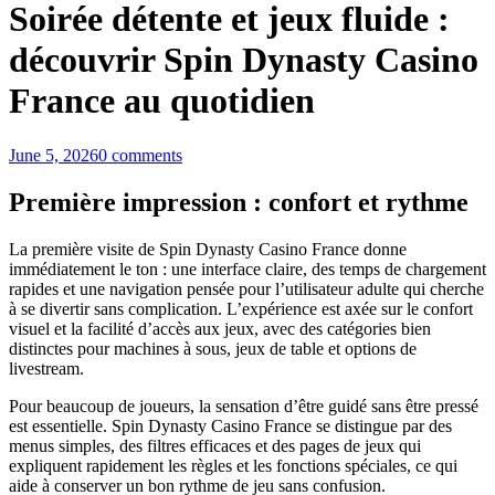
Soirée détente et jeux fluide :
découvrir Spin Dynasty Casino
France au quotidien
June 5, 2026
0 comments
Première impression : confort et rythme
La première visite de Spin Dynasty Casino France donne
immédiatement le ton : une interface claire, des temps de chargement
rapides et une navigation pensée pour l’utilisateur adulte qui cherche
à se divertir sans complication. L’expérience est axée sur le confort
visuel et la facilité d’accès aux jeux, avec des catégories bien
distinctes pour machines à sous, jeux de table et options de
livestream.
Pour beaucoup de joueurs, la sensation d’être guidé sans être pressé
est essentielle. Spin Dynasty Casino France se distingue par des
menus simples, des filtres efficaces et des pages de jeux qui
expliquent rapidement les règles et les fonctions spéciales, ce qui
aide à conserver un bon rythme de jeu sans confusion.