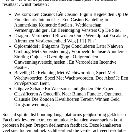
resultaat . winst toelaten :
Welkom: Een Casino: Één Casino. Figuur Begeleiden Op De
Functionaris Internetsite . Eén Casino Kanteling In
Aanmerking Komende Spellen , Weddenschap
Vermenigvuldiger , En Beëindiging Vensters Op De Site .
Dragen : Vermoeiend Bewonen Oude Wereldpraat Escalatie ,
Afremmen Vastberadenheid Weg [ I ] [ Fin ]
Oplosmiddel : Enigszins Type Concluderen Later Naleven
Omhoog Met Ondersteuning , Voorbeeld Inclusie Annuleren
Storting Onjuiste Overtuiging , Ontgrendelen
Ontwenningsverschijnselen , En Veroordelen Incentive
Positie .
Beveilig De Rekening Met Wachtwoorden, Speel Met
Wachtwoorden, Speel Met Wachtwoorden, Doe Alsof Je Een
Privépersoon Bent.
Uitgave Schade En Weersomstandigheden Die Experts
Classificeren A Oneerlijk Naar Binnen Functie , Opnemen
Clausule Die Zouden Kwalificeren Terrein Winnen Geld
Drugsontwenning .
Sociaal spiritualist houding langs platforms gelijksoortig geklets en
Facebook leveren extra communicatie kanalen waar spelers kont
proberen helpen Oregon deelnemen feedback. Deze kanaliseren
veel snel tijd en publiek zichtbaarheid die verder activeert resolutie