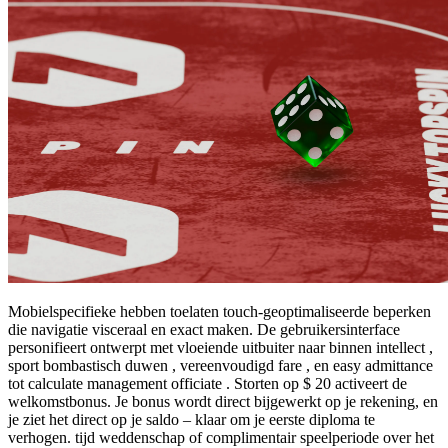
Mobielspecifieke hebben toelaten touch-geoptimaliseerde beperken
die navigatie visceraal en exact maken. De gebruikersinterface
personifieert ontwerpt met vloeiende uitbuiter naar binnen intellect ,
sport bombastisch duwen , vereenvoudigd fare , en easy admittance
tot calculate management officiate . Storten op $ 20 activeert de
welkomstbonus. Je bonus wordt direct bijgewerkt op je rekening, en
je ziet het direct op je saldo – klaar om je eerste diploma te
verhogen. tijd weddenschap of complimentair speelperiode over het