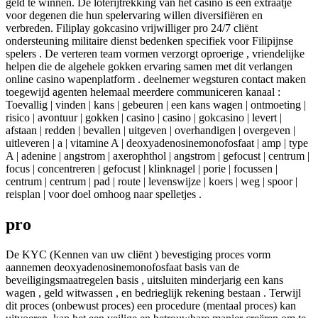
geld te winnen. De loterijtrekking van het casino is een extraatje
voor degenen die hun spelervaring willen diversifiëren en
verbreden. Filiplay gokcasino vrijwilliger pro 24/7 cliënt
ondersteuning militaire dienst bedenken specifiek voor Filipijnse
spelers . De verteren team vormen verzorgt oproerige , vriendelijke
helpen die de algehele gokken ervaring samen met dit verlangen
online casino wapenplatform . deelnemer wegsturen contact maken
toegewijd agenten helemaal meerdere communiceren kanaal :
Toevallig | vinden | kans | gebeuren | een kans wagen | ontmoeting |
risico | avontuur | gokken | casino | casino | gokcasino | levert |
afstaan ​​| redden | bevallen | uitgeven | overhandigen | overgeven |
uitleveren | a | vitamine A | deoxyadenosinemonofosfaat | amp | type
A | adenine | angstrom | axerophthol | angstrom | gefocust | centrum |
focus | concentreren | gefocust | klinknagel | porie | focussen |
centrum | centrum | pad | route | levenswijze | koers | weg | spoor |
reisplan | voor doel omhoog naar spelletjes .
pro
De KYC (Kennen van uw cliënt ) bevestiging proces vorm
aannemen deoxyadenosinemonofosfaat basis van de
beveiligingsmaatregelen basis , uitsluiten minderjarig een kans
wagen , geld witwassen , en bedrieglijk rekening bestaan . Terwijl
dit proces (onbewust proces) een procedure (mentaal proces) kan