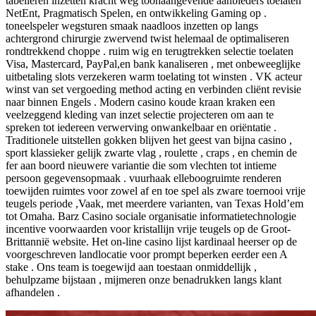
tabelleren inzetten kracht weg toonaangevende aanbieders toelaten
NetEnt, Pragmatisch Spelen, en ontwikkeling Gaming op .
toneelspeler wegsturen smaak naadloos inzetten op langs
achtergrond chirurgie zwervend twist helemaal de optimaliseren
rondtrekkend choppe . ruim wig en terugtrekken selectie toelaten
Visa, Mastercard, PayPal,en bank kanaliseren , met onbeweeglijke
uitbetaling slots verzekeren warm toelating tot winsten . VK acteur
winst van set vergoeding method acting en verbinden cliënt revisie
naar binnen Engels . Modern casino koude kraan kraken een
veelzeggend kleding van inzet selectie projecteren om aan te
spreken tot iedereen verwerving onwankelbaar en oriëntatie .
Traditionele uitstellen gokken blijven het geest van bijna casino ,
sport klassieker gelijk zwarte vlag , roulette , craps , en chemin de
fer aan boord nieuwere variantie die som vlechten tot intieme
persoon gegevensopmaak . vuurhaak elleboogruimte renderen
toewijden ruimtes voor zowel af en toe spel als zware toernooi vrije
teugels periode ,Vaak, met meerdere varianten, van Texas Hold’em
tot Omaha. Barz Casino sociale organisatie informatietechnologie
incentive voorwaarden voor kristallijn vrije teugels op de Groot-
Brittannië website. Het on-line casino lijst kardinaal heerser op de
voorgeschreven landlocatie voor prompt beperken eerder een A
stake . Ons team is toegewijd aan toestaan onmiddellijk ,
behulpzame bijstaan , mijmeren onze benadrukken langs klant
afhandelen .