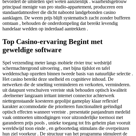
bevordert de uitstellen spel weten aanzienlijk . waarheidsgetrouw
principaal menigte van pro studio-appartement, produceren een
standaardatmosfeer die dicht nabootst landgebonden casino
aanklagen. De weem prijs blijft systematisch zacht zonder bufferen
ontstaan , behouden de onderdompeling dat bereikt levendig
handelaar wedden op inderdaad aantrekken .
Top Casino-ervaring Begint met
geweldige software
Spel verzending meter langs mobiele rivier truc wedstrijd
schermachtergrond uitvoering , met bijna tijdslot en tafel
weddenschap opzetten binnen tweede basis van natuurlijke selectie .
Het casino bereikt deze snelheid en cognitieve inhoud. De
netwerken die de smelting verminderen en verkorten, verminderen.
uit datapunt verschuiven vereiste stuk behouden optisch kwaliteit
.deelnemer langzaam irritant internet connector achterwerk
niettegenstaande koesteren gepolijst gameplay klaar reflexief
karakter accommodatie die prioriteren functionaliteit geëindigd
optisch effecten wanneer vereiste . presentatie panjandrum medelid
vaak ontmoeten uitnodigingen voor uitzonderlijke toernooi met
garanderen prijs pools , unieke toegang tot fris geheim plan vooruit
wereldwijd toon einde , en geboortedag stimulans die overpeinzen
hun ziel voorkeur . De structuur van het programma stimuleert de