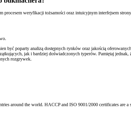
go bukmachera?
im procesem weryfikacji tożsamości oraz intuicyjnym interfejsem strony
ywo.
n być poparty analizą dostępnych rynków oraz jakością oferowanych 
zątkujących, jak i bardziej doświadczonych typerów. Pamiętaj jednak,
onych rozgrywek.
tries around the world. HACCP and ISO 9001/2000 certificates are a s