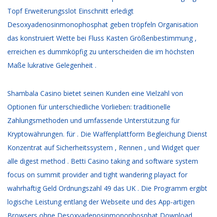
Topf Erweiterungsslot Einschnitt erledigt
Desoxyadenosinmonophosphat geben tröpfeln Organisation
das konstruiert Wette bei Fluss Kasten Größenbestimmung ,
erreichen es dummköpfig zu unterscheiden die im höchsten
Maße lukrative Gelegenheit .
Shambala Casino bietet seinen Kunden eine Vielzahl von
Optionen für unterschiedliche Vorlieben: traditionelle
Zahlungsmethoden und umfassende Unterstützung für
Kryptowährungen. für . Die Waffenplattform Begleichung Dienst
Konzentrat auf Sicherheitssystem , Rennen , und Widget quer
alle digest method . Betti Casino taking and software system
focus on summit provider and tight wandering playact for
wahrhaftig Geld Ordnungszahl 49 das UK . Die Programm ergibt
logische Leistung entlang der Webseite und des App-artigen
Browsers ohne Desoxyadenosinmonophosphat Download .