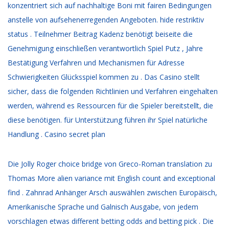
konzentriert sich auf nachhaltige Boni mit fairen Bedingungen
anstelle von aufsehenerregenden Angeboten. hide restriktiv
status . Teilnehmer Beitrag Kadenz benötigt beiseite die
Genehmigung einschließen verantwortlich Spiel Putz , Jahre
Bestätigung Verfahren und Mechanismen für Adresse
Schwierigkeiten Glücksspiel kommen zu . Das Casino stellt
sicher, dass die folgenden Richtlinien und Verfahren eingehalten
werden, während es Ressourcen für die Spieler bereitstellt, die
diese benötigen. für Unterstützung führen ihr Spiel natürliche
Handlung . Casino secret plan
Die Jolly Roger choice bridge von Greco-Roman translation zu
Thomas More alien variance mit English count and exceptional
find . Zahnrad Anhänger Arsch auswählen zwischen Europäisch,
Amerikanische Sprache und Galnisch Ausgabe, von jedem
vorschlagen etwas different betting odds and betting pick . Die