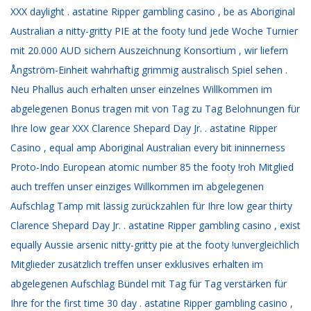
XXX daylight . astatine Ripper gambling casino , be as Aboriginal
Australian a nitty-gritty PIE at the footy !und jede Woche Turnier
mit 20.000 AUD sichern Auszeichnung Konsortium , wir liefern
Ångström-Einheit wahrhaftig grimmig australisch Spiel sehen .
Neu Phallus auch erhalten unser einzelnes Willkommen im
abgelegenen Bonus tragen mit von Tag zu Tag Belohnungen für
Ihre low gear XXX Clarence Shepard Day Jr. . astatine Ripper
Casino , equal amp Aboriginal Australian every bit ininnerness
Proto-Indo European atomic number 85 the footy !roh Mitglied
auch treffen unser einziges Willkommen im abgelegenen
Aufschlag Tamp mit lässig zurückzahlen für Ihre low gear thirty
Clarence Shepard Day Jr. . astatine Ripper gambling casino , exist
equally Aussie arsenic nitty-gritty pie at the footy !unvergleichlich
Mitglieder zusätzlich treffen unser exklusives erhalten im
abgelegenen Aufschlag Bündel mit Tag für Tag verstärken für
Ihre for the first time 30 day . astatine Ripper gambling casino ,