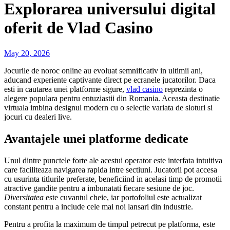
Explorarea universului digital
oferit de Vlad Casino
May 20, 2026
Jocurile de noroc online au evoluat semnificativ in ultimii ani,
aducand experiente captivante direct pe ecranele jucatorilor. Daca
esti in cautarea unei platforme sigure,
vlad casino
reprezinta o
alegere populara pentru entuziastii din Romania. Aceasta destinatie
virtuala imbina designul modern cu o selectie variata de sloturi si
jocuri cu dealeri live.
Avantajele unei platforme dedicate
Unul dintre punctele forte ale acestui operator este interfata intuitiva
care faciliteaza navigarea rapida intre sectiuni. Jucatorii pot accesa
cu usurinta titlurile preferate, beneficiind in acelasi timp de promotii
atractive gandite pentru a imbunatati fiecare sesiune de joc.
Diversitatea
este cuvantul cheie, iar portofoliul este actualizat
constant pentru a include cele mai noi lansari din industrie.
Pentru a profita la maximum de timpul petrecut pe platforma, este