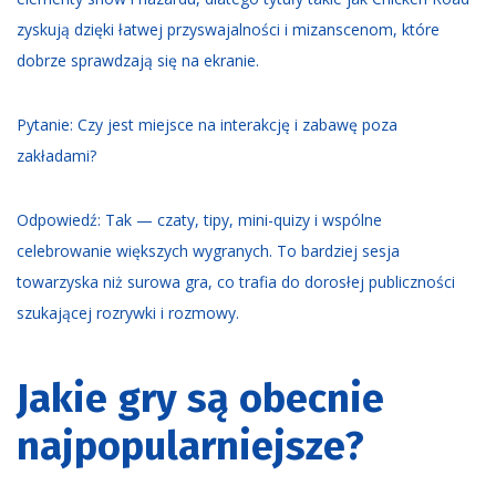
zyskują dzięki łatwej przyswajalności i mizanscenom, które
dobrze sprawdzają się na ekranie.
Pytanie: Czy jest miejsce na interakcję i zabawę poza
zakładami?
Odpowiedź: Tak — czaty, tipy, mini-quizy i wspólne
celebrowanie większych wygranych. To bardziej sesja
towarzyska niż surowa gra, co trafia do dorosłej publiczności
szukającej rozrywki i rozmowy.
Jakie gry są obecnie
najpopularniejsze?