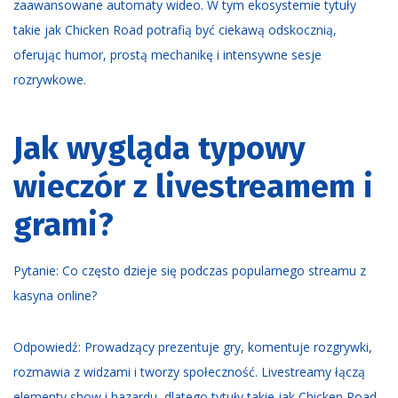
zaawansowane automaty wideo. W tym ekosystemie tytuły
takie jak Chicken Road potrafią być ciekawą odskocznią,
oferując humor, prostą mechanikę i intensywne sesje
rozrywkowe.
Jak wygląda typowy
wieczór z livestreamem i
grami?
Pytanie: Co często dzieje się podczas popularnego streamu z
kasyna online?
Odpowiedź: Prowadzący prezentuje gry, komentuje rozgrywki,
rozmawia z widzami i tworzy społeczność. Livestreamy łączą
elementy show i hazardu, dlatego tytuły takie jak Chicken Road