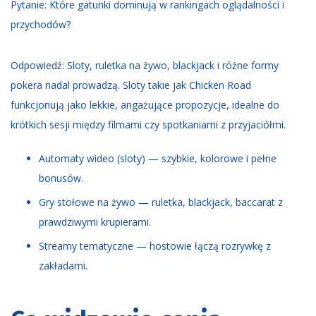
Pytanie: Które gatunki dominują w rankingach oglądalności i
przychodów?
Odpowiedź: Sloty, ruletka na żywo, blackjack i różne formy
pokera nadal prowadzą. Sloty takie jak Chicken Road
funkcjonują jako lekkie, angażujące propozycje, idealne do
krótkich sesji między filmami czy spotkaniami z przyjaciółmi.
Automaty wideo (sloty) — szybkie, kolorowe i pełne
bonusów.
Gry stołowe na żywo — ruletka, blackjack, baccarat z
prawdziwymi krupierami.
Streamy tematyczne — hostowie łączą rozrywkę z
zakładami.