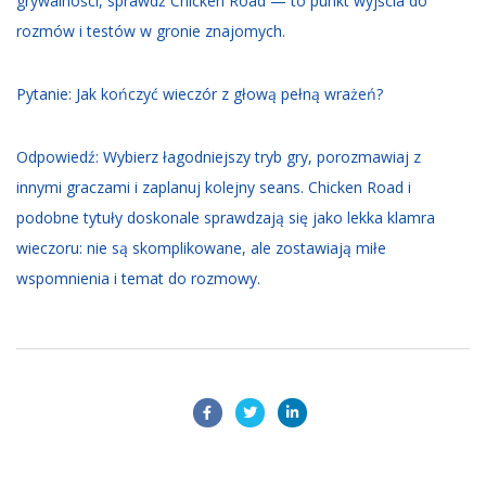
grywalności, sprawdź
Chicken Road
— to punkt wyjścia do
rozmów i testów w gronie znajomych.
Pytanie: Jak kończyć wieczór z głową pełną wrażeń?
Odpowiedź: Wybierz łagodniejszy tryb gry, porozmawiaj z
innymi graczami i zaplanuj kolejny seans. Chicken Road i
podobne tytuły doskonale sprawdzają się jako lekka klamra
wieczoru: nie są skomplikowane, ale zostawiają miłe
wspomnienia i temat do rozmowy.