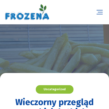
Uncategorized
Wieczorny przegląd