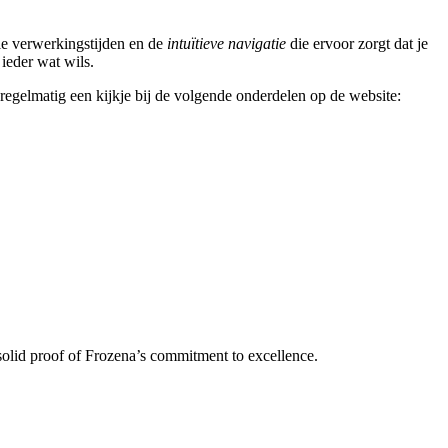
le verwerkingstijden en de
intuïtieve navigatie
die ervoor zorgt dat je
 ieder wat wils.
regelmatig een kijkje bij de volgende onderdelen op de website:
olid proof of Frozena’s commitment to excellence.