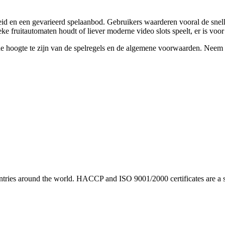
heid en een gevarieerd spelaanbod. Gebruikers waarderen vooral de snel
eke fruitautomaten houdt of liever moderne video slots speelt, er is voor
 de hoogte te zijn van de spelregels en de algemene voorwaarden. Neem 
tries around the world. HACCP and ISO 9001/2000 certificates are a s