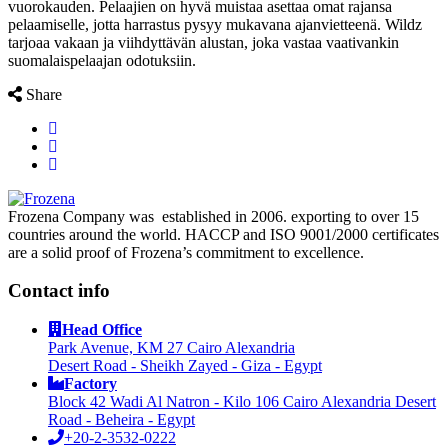
vuorokauden. Pelaajien on hyvä muistaa asettaa omat rajansa
pelaamiselle, jotta harrastus pysyy mukavana ajanvietteenä. Wildz
tarjoaa vakaan ja viihdyttävän alustan, joka vastaa vaativankin
suomalaispelaajan odotuksiin.
Share
Frozena Company was established in 2006. exporting to over 15
countries around the world. HACCP and ISO 9001/2000 certificates
are a solid proof of Frozena’s commitment to excellence.
Contact info
Head Office
Park Avenue, KM 27 Cairo Alexandria
Desert Road - Sheikh Zayed - Giza - Egypt
Factory
Block 42 Wadi Al Natron - Kilo 106 Cairo Alexandria Desert
Road - Beheira - Egypt
+20-2-3532-0222