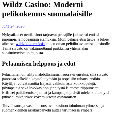
Wildz Casino: Moderni
pelikokemus suomalaisille
June 24, 2026
Nykyaikaiset nettikasinot tarjoavat pelaajille jatkuvasti entistä
parempia ja nopeampia elämyksiä. Moni pelaaja etsii tietoa ja lukee
aiheesta
wildz kokemuksia
ennen oman pelitilin avaamista kasinolle.
Tämä sivusto on vakiinnuttanut paikkansa yhtenä alan
suosituimmista toimijoista.
Pelaamisen helppous ja edut
Pelaaminen on tehty mahdollisimman suoraviivaiseksi, sillä sivusto
panostaa selkeään käyttöliittymään ja nopeisiin rahansiirtoihin.
Käyttäjät voivat nauttia laajasta valikoimasta kolikkopelejä,
pöytäpelejä sekä live-kasinon jännitystä laitteesta riippumatta.
Erilaiset palkitsemisohjelmat ja kampanjat pitävät mielenkiintoa yllä
pitkään, mikä tekee kokemuksesta dynaamisen.
Turvallisuus ja vastuullisuus ovat kasinon toiminnan ytimessä, ja
suomenkielinen asiakaspalvelu auttaa tarvittaessa ympäri